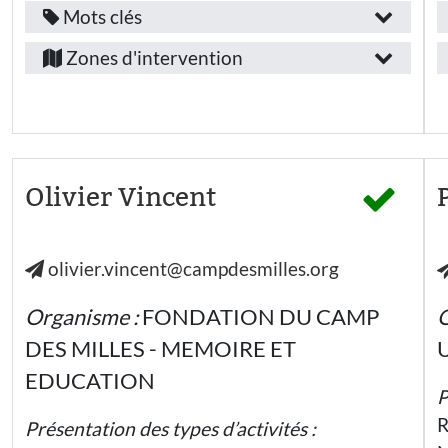
Mots clés
Fonction
Île-
/
Zones d'intervention
de-
emploi
France
:
Provence-
Autre
Alpes-
Secteur
Côte-
Olivier Vincent
d’activité
d’Azur
:
Marseille
olivier.vincent@campdesmilles.org
Education
nationale -
Ecole
Organisme :
FONDATION DU CAMP
O
élémentaire
DES MILLES - MEMOIRE ET
U
Education
nationale
EDUCATION
- Collège
P
R
Présentation des types d’activités :
Education
nationale