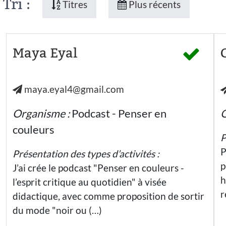
Tri :
Titres
Plus récents
Maya Eyal
maya.eyal4@gmail.com
Organisme :
Podcast - Penser en
O
couleurs
P
P
Présentation des types d’activités :
p
J’ai crée le podcast "Penser en couleurs -
h
l’esprit critique au quotidien" à visée
r
didactique, avec comme proposition de sortir
du mode "noir ou (…)