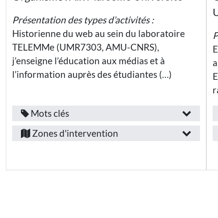
Bouches-
Enseignants·es
visé(s)
U
du-
Présentation des types d’activités :
:
Familles
Rhône
Historienne du web au sein du laboratoire
P
Hautes-
Elèves
Personnels
TELEMMe (UMR7303, AMU-CNRS),
E
de
Alpes
l’Éducation
j’enseigne l’éducation aux médias et à
Etudiants·es
a
Nationale
Var
Jeunes (-
l’information auprès des étudiantes (…)
E
26 ans) hors
Thématiques
Vaucluse
enseignement
r
:
Aix-
Enseignants·es
en-
Mots clés
Liberté
Fonction
Provence
Familles
Île-
/
Zones d'intervention
Inclusion
Marseille
de-
Personnels
emploi
Éducation
de
aux médias
France
l’Éducation
:
et à
Nationale
l’information
Alpes-
Enseignant.e
Numérique
Thématiques
de-
chercheur.e
et
apprentissage
:
Haute-
Secteur
Compétences
Provence
Liberté
d’activité