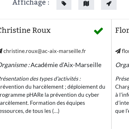
Affichage :
Christine Roux
Flo
christine.roux@ac-aix-marseille.fr
flo
rganisme :
Académie d’Aix-Marseille
Orga
résentation des types d’activités :
Prése
révention du harcèlement ; déploiement du
Charg
rogramme pHARe la prévention du cyber
à l’i
arcèlement. Formation des équipes
d’int
essources, de tous les (…)
que l