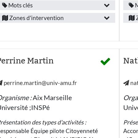
Mots clés
M
Fonction
F
Provence-
/
/
Zones d'intervention
Z
Alpes-
A
emploi
Côte-
:
:
d’Azur
d
Personnel
Alpes-
A
de
l’éducation
de-
d
Perrine Martin
Nat
nationale
hors
Haute-
enseignant
(co-psy)
Provence
perrine.martin@univ-amu.fr
nat
Bouches-
Secteur
S
du-
d’activité
d
rganisme :
Aix Marseille
Orga
Rhône
:
:
niversité ;INSPé
Univ
Hautes-
Education
Alpes
A
nationale -
résentation des types d’activités :
Prése
Ecole
Vaucluse
élémentaire
esponsable Équipe pilote Citoyenneté
Accom
Aix-