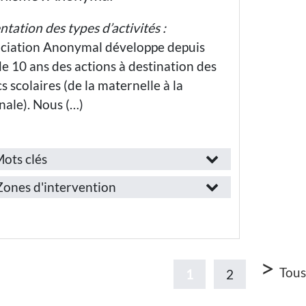
ublic(s)
Enseignants·es
ntation des types d’activités :
isé(s)
Personnels
ociation Anonymal développe depuis
de
de 10 ans des actions à destination des
l’Éducation
Nationale
Etudiants·es
s scolaires (de la maternelle à la
Thématiques
Thématiques
nale). Nous (…)
Éducation
aux médias
Liberté
et à
ots clés
onction
l’information
Solidarité
Provence-
Numérique
ones d'intervention
et
lpes-
emploi
Laïcité
apprentissage
Côte-
Compétences
Égalité
’Azur
développées
Travailleur
Compétences
Bouches-
social /
>
développées
associatif
Tous
1
2
du-
ecteur
Débattre
Rhône