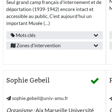
N
Seul grand camp français d’internement et de
- Lycée
général
M
déportation (1939-1942) encore intact et
Education
accessible au public, C’est aujourd’hui un
nationale -
Lycée
important Musée (…)
professionnel
Secteur
Mots clés
Fonction
associatif
Provence-
/
Zones d'intervention
Collectivités
Alpes-
locales
emploi
Côte-
:
Public(s)
d’Azur
visé(s)
Enseignant·e
Alpes-
:
Secteur
de-
Sophie Gebeil
Elèves
d’activité
Haute-
:
Provence
Etudiants·es
sophie.gebeil@univ-amu.fr
Alpes-
Jeunes (-
Autre...
26 ans) hors
Maritimes
enseignement
Public(s)
Organisme :
Aix Marseille Université
O