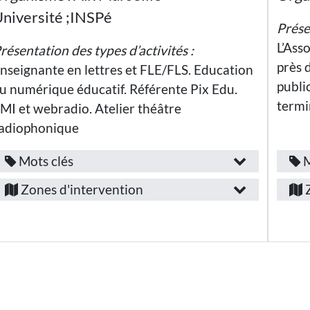
Égalité
Public(s)
P
niversité ;INSPé
Prése
visé(s)
v
Inclusion
L’Ass
Éducation
résentation des types d’activités :
:
:
aux médias
près 
nseignante en lettres et FLE/FLS. Education
et à
l’information
Etudiants·es
public
u numérique éducatif. Référente Pix Edu.
Compétences
Thématiques
termi
MI et webradio. Atelier théâtre
:
développées
:
:
adiophonique
:
Liberté
Mots clés
M
Fonction
F
S’engager
Solidarité
Aix-
/
/
Zones d'intervention
Z
Débattre
en-
A
emploi
Laïcité
Provence
:
Empathie
:
Égalité
d
Numérique
Communiquer
Enseignant·e
et
et s’exprimer
:
apprentissage
Secteur
Coopérer
Compétences
:
d’activité
S
Culture