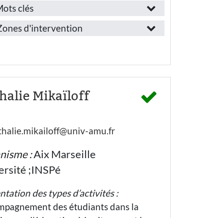
ots clés
onction
Provence-
ones d'intervention
lpes-
emploi
Côte-
’Azur
Personnel
lpes-
de
l’éducation
e-
halie Mikaïloff
nationale
hors
Haute-
enseignant
(co-psy)
Provence
halie.mikailoff@univ-amu.fr
Bouches-
ecteur
du-
’activité
nisme :
Aix Marseille
Rhône
ersité ;INSPé
Hautes-
Education
lpes
nationale -
ntation des types d’activités :
Ecole
Vaucluse
maternelle
pagnement des étudiants dans la