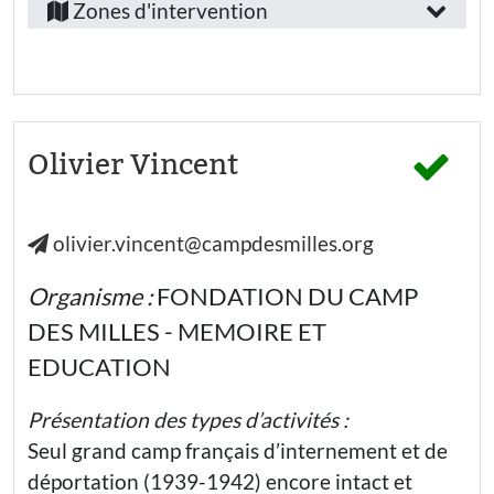
/
Zones d'intervention
de-
emploi
France
:
Provence-
Autre
Alpes-
Secteur
Côte-
Olivier Vincent
d’activité
d’Azur
:
Marseille
olivier.vincent@campdesmilles.org
Education
nationale -
Ecole
Organisme :
FONDATION DU CAMP
élémentaire
DES MILLES - MEMOIRE ET
Education
nationale
EDUCATION
- Collège
Présentation des types d’activités :
Education
nationale
Seul grand camp français d’internement et de
- Lycée
général
déportation (1939-1942) encore intact et