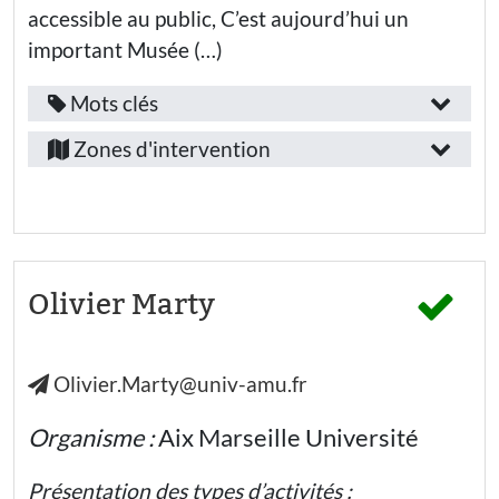
Education
accessible au public, C’est aujourd’hui un
nationale -
Lycée
important Musée (…)
professionnel
Secteur
Mots clés
Fonction
associatif
Provence-
/
Zones d'intervention
Collectivités
Alpes-
locales
emploi
Côte-
:
Public(s)
d’Azur
visé(s)
Enseignant·e
Alpes-
:
Secteur
de-
Olivier Marty
Elèves
d’activité
Haute-
:
Provence
Etudiants·es
Olivier.Marty@univ-amu.fr
Alpes-
Jeunes (-
Autre...
26 ans) hors
Maritimes
enseignement
Public(s)
Organisme :
Aix Marseille Université
Bouches-
Enseignants·es
visé(s)
du-
Présentation des types d’activités :
: