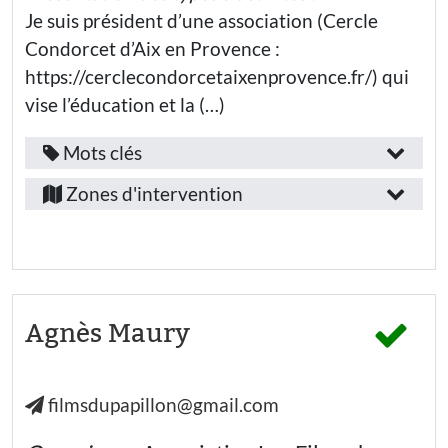
Familles
Rhône
Je suis président d’une association (Cercle
Hautes-
Elèves
Personnels
Condorcet d’Aix en Provence :
de
Alpes
l’Éducation
https://cerclecondorcetaixenprovence.fr/) qui
Etudiants·es
Nationale
Var
Jeunes (-
vise l’éducation et la (…)
26 ans) hors
Thématiques
Vaucluse
enseignement
:
Aix-
Mots clés
Fonction
Enseignants·es
en-
Provence-
/
Liberté
Zones d'intervention
Provence
Familles
Alpes-
emploi
Inclusion
Marseille
Côte-
:
Personnels
Éducation
de
d’Azur
aux médias
l’Éducation
et à
Enseignant.e
Nationale
Bouches-
l’information
chercheur.e
Numérique
Thématiques
du-
Agnès Maury
Secteur
et
apprentissage
:
Rhône
d’activité
Aix-
Compétences
:
Liberté
filmsdupapillon@gmail.com
en-
développées
Solidarité
Secteur
Provence
:
associatif