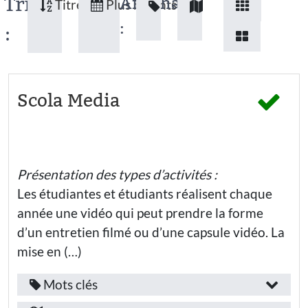
Tri
Affichage
Titres
Plus récents
:
:
Scola Media
Présentation des types d’activités :
Les étudiantes et étudiants réalisent chaque
année une vidéo qui peut prendre la forme
d’un entretien filmé ou d’une capsule vidéo. La
mise en (…)
Mots clés
Public(s)
Bouches-