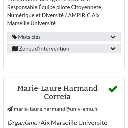
Épanouissement
Provence
Public(s)
Responsable Équipe pilote Citoyenneté
et bien-être
visé(s)
Numérique et Diversité / AMPIRIC Aix
Tags
:
Marseille Université
:
Etudiants·es
engagement
Mots clés
Jeunes (-
Fonction
26 ans) hors
Provence-
enseignement
/
écoute
Zones d'intervention
Alpes-
emploi
Familles
communication
Côte-
non-violente
:
Thématiques
d’Azur
harcèlement
:
Chercheur·euse
cyber-
Secteur
harcèlement
Laïcité
Marie-Laure Harmand
d’activité
bien-
Correia
Égalité
être
:
Environnement :
marie-laure.harmand@univ-amu.fr
discriminations
Enseignement
éco-citoyenneté
supérieur et
Recherche
formation
Organisme :
Compétences
Aix Marseille Université
vivre-