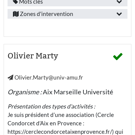
Mots clés
Fonction
Education
Bouches-
/
nationale
Zones d'intervention
- Lycée
du-
emploi
général
Rhône
Education
:
nationale -
Lycée
Chercheur·euse
professionnel
Secteur
Public(s)
Olivier Marty
d’activité
visé(s)
:
:
Olivier.Marty@univ-amu.fr
Enseignement
Elèves
supérieur et
Recherche
Thématiques
Organisme :
Aix Marseille Université
:
Public(s)
Présentation des types d’activités :
visé(s)
Solidarité
Je suis président d’une association (Cercle
:
Condorcet d’Aix en Provence :
Égalité
Etudiants·es
https://cerclecondorcetaixenprovence.fr/) qui
Inclusion