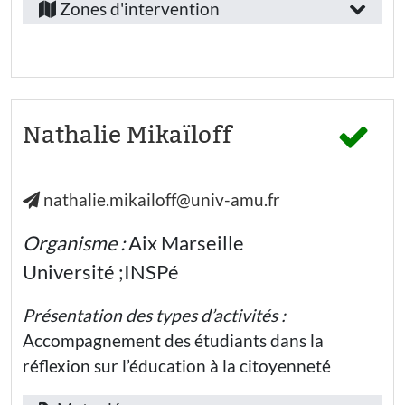
/
Zones d'intervention
Alpes-
emploi
Côte-
:
d’Azur
Personnel
Alpes-
de
l’éducation
de-
Nathalie Mikaïloff
nationale
hors
Haute-
enseignant
(co-psy)
Provence
nathalie.mikailoff@univ-amu.fr
Bouches-
Secteur
du-
d’activité
Organisme :
Aix Marseille
Rhône
:
Université ;INSPé
Hautes-
Education
Alpes
nationale -
Présentation des types d’activités :
Ecole
Vaucluse
élémentaire
Accompagnement des étudiants dans la
Aix-
réflexion sur l’éducation à la citoyenneté
Education
en-
nationale
- Collège
Provence