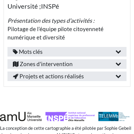
Université ;INSPé
Thématiques
Education
:
nationale -
Ecole
Présentation des types d’activités :
élémentaire
Égalité
Pilotage de l’équipe pilote citoyenneté
Education
Compétences
numérique et diversité
nationale
- Collège
développées
Mots clés
:
Fonction
Education
nationale
Provence-
Autonomie
/
Zones d'intervention
- Lycée
et
Alpes-
général
emploi
responsabilité
Projets et actions réalisés
Education
Côte-
Test
:
nationale -
Coopérer
Lycée
d’Azur
Culture
professionnel
Chercheur·euse
humaniste et
Bouches-
démocratique
Public(s)
Secteur
du-
visé(s)
Éthique
d’activité
Rhône
et
:
:
droits
Aix-
Participer
en-
Elèves
La conception de cette cartographie a été pilotée par Sophie Gebeil
à la vie
Education
démocratique