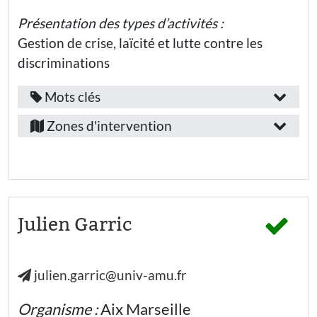
:
Education
associationnisme
Marseille-
nationale -
Présentation des types d’activités :
Lycée
Provence
politique
Créativité
Gestion de crise, laïcité et lutte contre les
professionnel
éco-
discriminations
citoyenneté
Enseignement
supérieur et
Recherche
débattre
Mots clés
Fonction
Public(s)
Alpes-
/
idéologies
Zones d'intervention
visé(s)
de-
emploi
réflexion
:
Haute-
:
discernement
Provence
Elèves
Enseignant·e
Bouches-
Jeunes (-
laïcité
26 ans) hors
Secteur
du-
Julien Garric
enseignement
écologie
d’activité
Rhône
Enseignants·es
:
Hautes-
philosophie
julien.garric@univ-amu.fr
Personnels
Alpes
Education
de
nationale -
Vaucluse
l’Éducation
Ecole
Nationale
Organisme :
Aix Marseille
maternelle