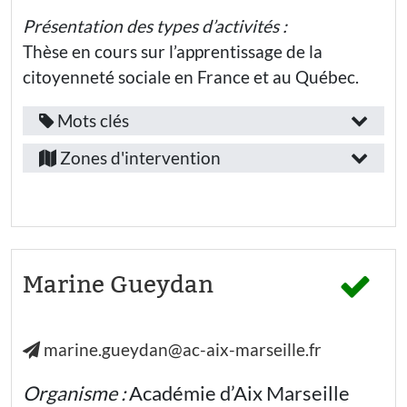
développées
Public(s)
ensemble
Présentation des types d’activités :
:
visé(s)
citoyenneté
Thèse en cours sur l’apprentissage de la
:
numérique
Débattre
citoyenneté sociale en France et au Québec.
respect
Etudiants·es
Communiquer
et s’exprimer
Mots clés
Thématiques
Fonction
Nouvelle-
:
/
Coopérer
Zones d'intervention
Aquitaine
emploi
Créativité
Liberté
Provence-
:
Culture
humaniste et
Alpes-
Solidarité
démocratique
Chercheur·euse
Côte-
Participer
Laïcité
à la vie
Secteur
d’Azur
Marine Gueydan
démocratique
Égalité
d’activité
Bouches-
Réflexion
Numérique
et
:
du-
et
discernement
apprentissage
marine.gueydan@ac-aix-marseille.fr
Rhône
Education
Tags
Compétences
nationale
Métropole
:
- Lycée
Organisme :
Académie d’Aix Marseille
développées
général
d’Aix-