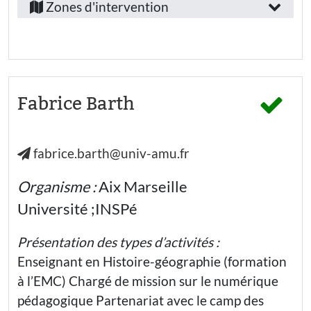
/
Zones d'intervention
Alpes-
emploi
Côte-
:
d’Azur
Personnel
Alpes-
de
l’éducation
de-
Fabrice Barth
nationale
hors
Haute-
enseignant
(co-psy)
Provence
fabrice.barth@univ-amu.fr
Bouches-
Secteur
du-
d’activité
Organisme :
Aix Marseille
Rhône
:
Université ;INSPé
Hautes-
Education
Alpes
nationale -
Présentation des types d’activités :
Ecole
Vaucluse
maternelle
Enseignant en Histoire-géographie (formation
à l’EMC) Chargé de mission sur le numérique
Education
nationale -
pédagogique Partenariat avec le camp des
Ecole