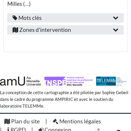
élémentaire
Milles (…)
Education
nationale
Mots clés
Fonction
- Collège
Provence-
/
Zones d'intervention
Education
Alpes-
emploi
nationale
- Lycée
Côte-
:
général
d’Azur
Education
nationale -
Enseignant·e
Bouches-
Lycée
professionnel
Secteur
du-
Public(s)
d’activité
Rhône
visé(s)
:
Aix-
:
en-
La conception de cette cartographie a été pilotée par Sophie Gebeil
Enseignement
supérieur et
dans le cadre du programme AMPIRIC et avec le soutien du
Provence
Elèves
Recherche
laboratoire TELEMMe.
Public(s)
Etudiants·es
Plan du site
Mentions légales
visé(s)
Enseignants·es
:
RGPD
Connexion