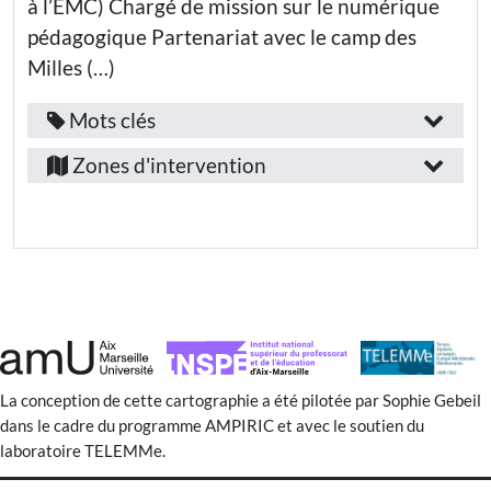
à l’EMC) Chargé de mission sur le numérique
Réflexion
et
Enseignants·es
pédagogique Partenariat avec le camp des
discernement
Milles (…)
Compétences
S’informer
développées
Mots clés
Tags
Fonction
:
Provence-
:
/
Zones d'intervention
S’engager
Alpes-
emploi
débattre
Côte-
:
Débattre
d’Azur
réflexion
Autonomie
et
Enseignant·e
Bouches-
responsabilité
arts
Secteur
du-
Communiquer
technologies
d’activité
Rhône
et s’exprimer
:
Aix-
médias
Coopérer
en-
La conception de cette cartographie a été pilotée par Sophie Gebeil
Enseignement
s’informer
Créativité
supérieur et
dans le cadre du programme AMPIRIC et avec le soutien du
Provence
Recherche
Culture
laboratoire TELEMMe.
journalisme
humaniste et
Public(s)
démocratique