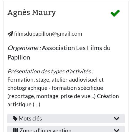
Bouches-
EMI
et
:
Secteur
droits
arts
du-
Agnès Maury
formation
Participer
d’activité
Rhône
Laïcité
à la vie
guerres
démocratique
:
citoyenneté
Aix-
numérique
Égalité
désinformation
filmsdupapillon@gmail.com
en-
Education
lire
Environnement :
nationale
Provence
complot
éco-citoyenneté
- Collège
Organisme :
Association Les Films du
Marseille
écrire
démocratie
Compétences
Papillon
Education
nationale
esprit
développées
- Lycée
critique
général
Présentation des types d’activités :
:
Education
cyberharcèlement
Formation, stage, atelier audiovisuel et
nationale -
Débattre
culture
Lycée
photographique - formation spécifique
numérique
professionnel
Communiquer
(reportage, montage, prise de vue...) Création
et s’exprimer
Infox
Enseignement
artistique (…)
supérieur et
Recherche
Coopérer
Identité
numérique
Mots clés
Public(s)
Fonction
Créativité
Provence-
Vérification
visé(s)
/
Culture
Zones d'intervention
de