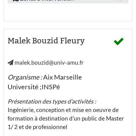
humaniste et
Alpes-
l’information
:
emploi
démocratique
Côte-
Participer
:
EducMédiasInfo
Etudiants·es
à la vie
d’Azur
démocratique
Autre
Alpes-
Enseignants·es
Réflexion
et
Secteur
de-
discernement
Malek Bouzid Fleury
Personnels
d’activité
de
Haute-
Tags
l’Éducation
:
Nationale
Provence
:
malek.bouzid@univ-amu.fr
Bouches-
Thématiques
Secteur
associationnisme
associatif
du-
:
Organisme :
Aix Marseille
Rhône
Public(s)
politique
Laïcité
Université ;INSPé
éco-
Hautes-
visé(s)
citoyenneté
Alpes
Égalité
:
Présentation des types d’activités :
débattre
Digne-
Inclusion
Ingénierie, conception et mise en oeuvre de
Elèves
les-
idéologies
formation à destination d’un public de Master
Compétences
Etudiants·es
Bains
1/ 2 et de professionnel
développées
réflexion
Jeunes (-
Gap
26 ans) hors
: