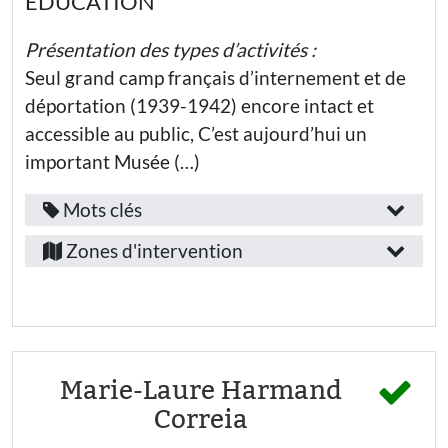
EDUCATION
Alpes
nationale -
Ecole
Enseignants·es
Vaucluse
maternelle
Présentation des types d’activités :
Familles
Education
Seul grand camp français d’internement et de
nationale -
Personnels
Ecole
déportation (1939-1942) encore intact et
de
élémentaire
l’Éducation
accessible au public, C’est aujourd’hui un
Nationale
Education
important Musée (…)
nationale
Thématiques
- Collège
:
Mots clés
Fonction
Education
Provence-
nationale
/
Liberté
Zones d'intervention
- Lycée
Alpes-
général
emploi
Inclusion
Education
Côte-
:
nationale -
Éducation
d’Azur
aux médias
Lycée
et à
professionnel
Enseignant·e
Alpes-
l’information
Public(s)
Secteur
Numérique
de-
Marie-Laure Harmand
et
visé(s)
d’activité
apprentissage
Haute-
Correia
:
:
Provence
Compétences