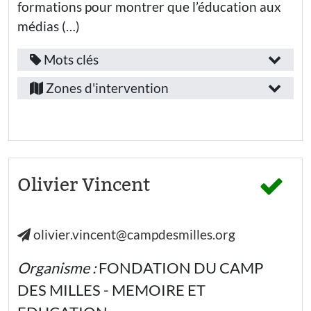
nationale
formations pour montrer que l’éducation aux
- Lycée
médias (…)
général
Education
nationale -
Mots clés
Lycée
Fonction
professionnel
Provence-
/
Zones d'intervention
Alpes-
Secteur
emploi
associatif
Côte-
:
Collectivités
d’Azur
locales
Personnel
Alpes-
de
Public(s)
l’éducation
de-
Olivier Vincent
nationale
visé(s)
hors
Haute-
enseignant
:
(co-psy)
Provence
olivier.vincent@campdesmilles.org
Bouches-
Secteur
Elèves
du-
d’activité
Etudiants·es
Organisme :
FONDATION DU CAMP
Rhône
:
Jeunes (-
DES MILLES - MEMOIRE ET
26 ans) hors
Hautes-
enseignement
Education