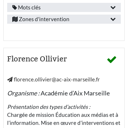
Mots clés
Fonction
Île-
/
Zones d'intervention
de-
emploi
France
:
Provence-
Autre
Alpes-
Secteur
Côte-
Florence Ollivier
d’activité
d’Azur
:
Marseille
florence.ollivier@ac-aix-marseille.fr
Education
nationale -
Ecole
Organisme :
Académie d’Aix Marseille
élémentaire
Education
Présentation des types d’activités :
nationale
Chargée de mission Éducation aux médias et à
- Collège
l’information. Mise en œuvre d’interventions et
Education