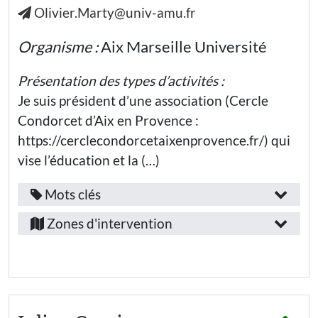
:
:
Olivier.Marty@univ-amu.fr
:
Rhône
Education
nationale
Métropole
débattre
Débattre
- Lycée
Liberté
Organisme :
Aix Marseille Université
général
d’Aix-
empathie
Empathie
Education
Solidarité
Marseille-
Autonomie
nationale -
Présentation des types d’activités :
écoute
et
Lycée
Provence
Compétences
responsabilité
Je suis président d’une association (Cercle
professionnel
développées
réflexion
Condorcet d’Aix en Provence :
Communiquer
Enseignement
:
et s’exprimer
supérieur et
https://cerclecondorcetaixenprovence.fr/) qui
discernement
Recherche
vise l’éducation et la (…)
S’engager
Coopérer
autonomie
Public(s)
Débattre
Créativité
visé(s)
Mots clés
libertés
Fonction
Autonomie
:
Provence-
et
Épanouissement
/
créativité
Zones d'intervention
responsabilité
et bien-être
Alpes-
emploi
Elèves
Participer
technologies
Côte-
Communiquer
à la vie
:
Jeunes (-
et s’exprimer
démocratique
26 ans) hors
d’Azur
médias
enseignement
Enseignant.e
Coopérer
Présence
Bouches-
chercheur.e
s’informer
en ligne
Enseignants·es
du-